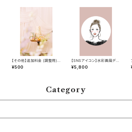
水
【その他】追加料金 (調整用) I
【SNSアイコン】水彩画風デジ
Additional Fee
タル似顔絵イラスト | 水彩画
¥500
¥5,800
婚
風似顔絵アイコン | アイコン
の
イラスト
Category