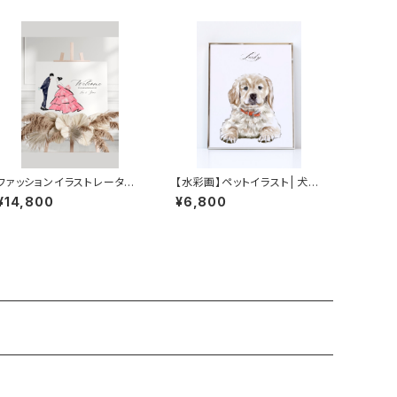
ファッションイラストレーター
【水彩画】ペットイラスト| 犬イ
が描くオシャレな水彩画風ウ
ラスト| 水彩画風ペット似顔絵
¥14,800
¥6,800
ェルカムボード | 似顔絵イラ
スト | 結婚祝い