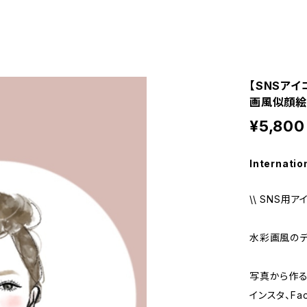
【SNSア
画風似顔絵
¥5,800
Internatio
\\ SNS用ア
水彩画風の
写真から作る
インスタ、Fac