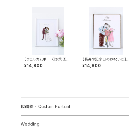
【ウェルカムボード】水彩画風
【長寿や記念日のお祝いに】
似顔絵イラスト | 贈り物用イ
彩画風デジタル似顔絵イラス
¥14,800
¥14,800
ラスト | 結婚祝いのプレゼント
ト | 結婚記念日 | 還暦 | 金
似顔絵
式 | 還暦 | 米寿 | 敬老の日
ギフト
似顔絵 - Custom Portrait
Wedding