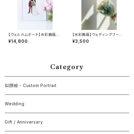
【ウェルカムボード】水彩画風似
【水彩画風】ウェディングブーケ
顔絵イラスト | 贈り物用イラスト
追加
¥14,800
¥3,500
| 結婚祝いのプレゼント似顔絵
Category
似顔絵 - Custom Portrait
Wedding
Gift / Anniversary