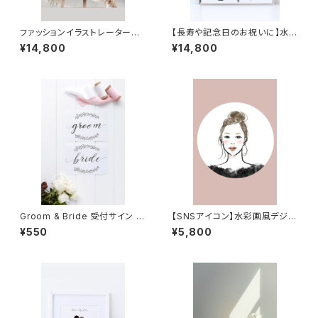
ファッションイラストレーターが
【長寿や記念日のお祝いに】水彩
描くオシャレな水彩画風ウェルカ
画風デジタル似顔絵イラスト |
¥14,800
¥14,800
ムボード | 似顔絵イラスト | 結
結婚記念日 | 還暦 | 金婚式 | 還
婚祝い
暦 | 米寿 | 敬老の日のギフト
Groom & Bride 受付サイン |
【SNSアイコン】水彩画風デジタ
カリグラフィー | チェアサイン
ル似顔絵イラスト | 水彩画風似
¥550
¥5,800
顔絵アイコン | アイコンイラスト